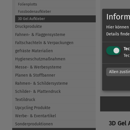
Folienplotts
Fussbodenaufkleber
Inform
3D Gel Aufkleber
Druckprodukte
Hier können 
Details find
Fahnen- & Flaggensysteme
Faltschachteln & Verpackungen
Tec
gefräste Materialien
3D-Gel-
Tec
Hygieneschutzmaßnahmen
Messe- & Werbesysteme
Allen zust
Planen & Stoffbanner
Rahmen- & Schildersysteme
zum Artike
Schilder- & Plattendruck
Textildruck
Upcycling Produkte
Werbe- & Eventartikel
3D Gel 
Sonderproduktionen