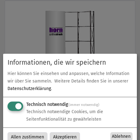
Informationen, die wir speichern
Pop-Up Faltwand | 3 x 3 Felder gerade | einseitig
bedruckt
Hier können Sie einsehen und anpassen, welche Information
zum Artikel
wir über Sie sammeln.
Weitere Details finden Sie in unserer
Datenschutzerklärung
.
Technisch notwendig
(immer notwendig)
Technisch notwendige Cookies, um die
Seitenfunktionalität zu gewährleisten
Ablehnen
Allen zustimmen
Akzeptieren